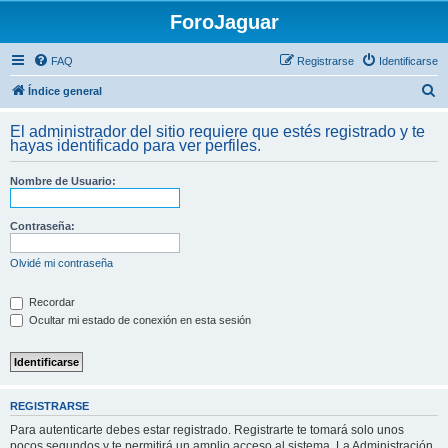
ForoJaguar
FAQ
Registrarse
Identificarse
B
Índice general
u
El administrador del sitio requiere que estés registrado y te
s
hayas identificado para ver perfiles.
c
Nombre de Usuario:
a
r
Contraseña:
Olvidé mi contraseña
Recordar
Ocultar mi estado de conexión en esta sesión
REGISTRARSE
Para autenticarte debes estar registrado. Registrarte te tomará solo unos
pocos segundos y te permitirá un amplio acceso al sistema. La Administración