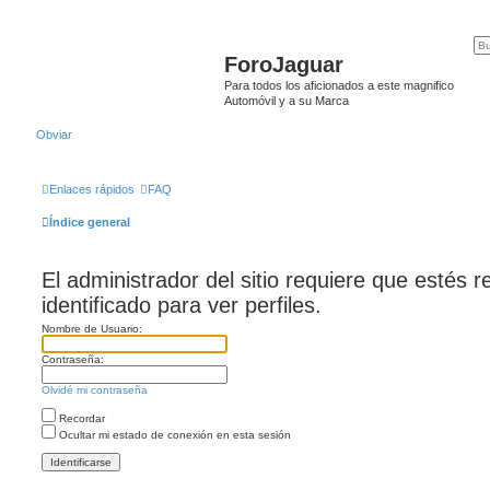
ForoJaguar
Para todos los aficionados a este magnifico
Automóvil y a su Marca
Obviar
Enlaces rápidos
FAQ
Índice general
El administrador del sitio requiere que estés r
identificado para ver perfiles.
Nombre de Usuario:
Contraseña:
Olvidé mi contraseña
Recordar
Ocultar mi estado de conexión en esta sesión