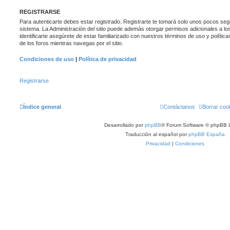
REGISTRARSE
Para autenticarte debes estar registrado. Registrarte te tomará solo unos pocos seg
sistema. La Administración del sitio puede además otorgar permisos adicionales a lo
identificarte asegúrete de estar familiarizado con nuestros términos de uso y política
de los foros mientras navegas por el sitio.
Condiciones de uso
|
Política de privacidad
Registrarse
Índice general
Contáctanos
Borrar coo
Desarrollado por
phpBB
® Forum Software © phpBB L
Traducción al español por
phpBB España
Privacidad
|
Condiciones