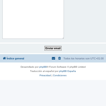
Índice general
Todos los horarios son
UTC+01:00
Desarrollado por
phpBB
® Forum Software © phpBB Limited
Traducción al español por
phpBB España
Privacidad
|
Condiciones