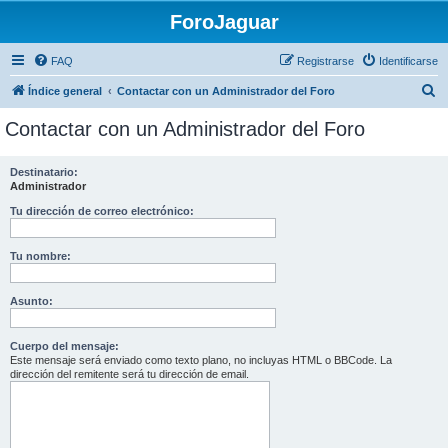
ForoJaguar
FAQ
Registrarse
Identificarse
B
Índice general
Contactar con un Administrador del Foro
u
Contactar con un Administrador del Foro
s
c
Destinatario:
Administrador
a
r
Tu dirección de correo electrónico:
Tu nombre:
Asunto:
Cuerpo del mensaje:
Este mensaje será enviado como texto plano, no incluyas HTML o BBCode. La
dirección del remitente será tu dirección de email.