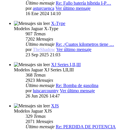
Último mensaje
Re: Fallo batería híbrida I-P…
por
asturcuenca
Ver último mensaje
16 Ene 2024 14:10
X-Type
Modelos Jaguar X-Type
907
Temas
7202
Mensajes
Último mensaje
Re: ¿Cuatos kilometros tiene …
por
TheShadow
Ver último mensaje
23 Sep 2025 21:03
XJ Series I,II,III
Modelos Jaguar XJ Series I,II,III
368
Temas
2923
Mensajes
Último mensaje
Re: Bomba de gasolina
por
luiscarcountry
Ver último mensaje
26 Jun 2026 14:47
XJS
Modelos Jaguar XJS
329
Temas
2071
Mensajes
Último mensaje
Re: PERDIDA DE POTENCIA