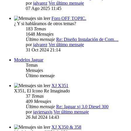
por
jalvarez
Ver último mensaje
07 Ago 2025 11:45
Foro OFF TOPIC.
¿ Y si habláramos de otros temas?
183
Temas
1648
Mensajes
Último mensaje
Re: Diseño Instalación de Com…
por
jalvarez
Ver último mensaje
31 Oct 2024 21:14
Modelos Jaguar
Temas
Mensajes
Último mensaje
XJ X351
X351, El Icono Re Imaginado
37
Temas
409
Mensajes
Último mensaje
Re: Jaguar xj 3.0 Diesel 300
por
javiersaxjs
Ver último mensaje
26 Jul 2024 14:43
XJ X350 & 358