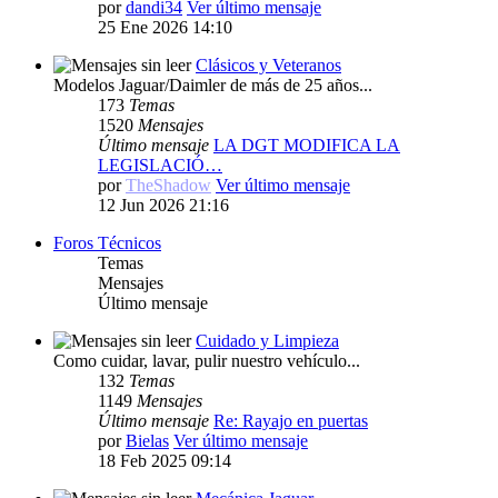
por
dandi34
Ver último mensaje
25 Ene 2026 14:10
Clásicos y Veteranos
Modelos Jaguar/Daimler de más de 25 años...
173
Temas
1520
Mensajes
Último mensaje
LA DGT MODIFICA LA
LEGISLACIÓ…
por
TheShadow
Ver último mensaje
12 Jun 2026 21:16
Foros Técnicos
Temas
Mensajes
Último mensaje
Cuidado y Limpieza
Como cuidar, lavar, pulir nuestro vehículo...
132
Temas
1149
Mensajes
Último mensaje
Re: Rayajo en puertas
por
Bielas
Ver último mensaje
18 Feb 2025 09:14