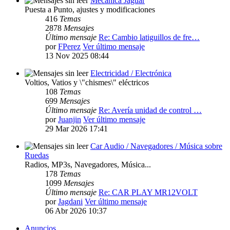
Mecánica Jaguar
Puesta a Punto, ajustes y modificaciones
416
Temas
2878
Mensajes
Último mensaje
Re: Cambio latiguillos de fre…
por
FPerez
Ver último mensaje
13 Nov 2025 08:44
Electricidad / Electrónica
Voltios, Vatios y \"chismes\" eléctricos
108
Temas
699
Mensajes
Último mensaje
Re: Avería unidad de control …
por
Juanjin
Ver último mensaje
29 Mar 2026 17:41
Car Audio / Navegadores / Música sobre
Ruedas
Radios, MP3s, Navegadores, Música...
178
Temas
1099
Mensajes
Último mensaje
Re: CAR PLAY MR12VOLT
por
Jagdani
Ver último mensaje
06 Abr 2026 10:37
Anuncios