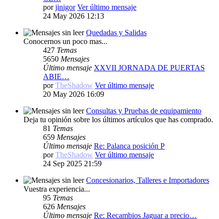
por
jinigor
Ver último mensaje
24 May 2026 12:13
Quedadas y Salidas
Conocernos un poco mas...
427
Temas
5650
Mensajes
Último mensaje
XXVII JORNADA DE PUERTAS
ABIE…
por
TheShadow
Ver último mensaje
20 May 2026 16:09
Consultas y Pruebas de equipamiento
Deja tu opinión sobre los últimos artículos que has comprado.
81
Temas
659
Mensajes
Último mensaje
Re: Palanca posición P
por
TheShadow
Ver último mensaje
24 Sep 2025 21:59
Concesionarios, Talleres e Importadores
Vuestra experiencia...
95
Temas
626
Mensajes
Último mensaje
Re: Recambios Jaguar a precio…