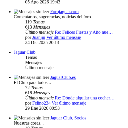
05 Ago 2026 19:43
Forojaguar.com
Comentarios, sugerencias, noticias del foro...
119
Temas
613
Mensajes
Último mensaje
Re: Felices Fiestas y Año nue…
por
Juanjin
Ver último mensaje
24 Dic 2025 20:13
Jaguar Club
Temas
Mensajes
Último mensaje
JaguarClub.es
El Club para todos...
72
Temas
618
Mensajes
Último mensaje
Re: Dónde alquilar una cocher…
por
Felino234
Ver último mensaje
29 Ene 2026 00:53
Jaguar Club, Socios
Nuestras cosas...