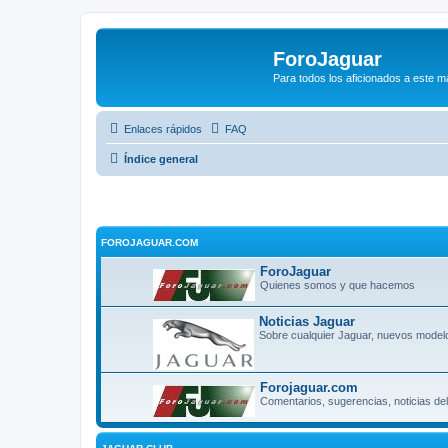
ForoJaguar
Para todos los aficionados a este m
Enlaces rápidos
FAQ
Índice general
FOROJAGUAR.COM
ForoJaguar
Quienes somos y que hacemos
Noticias Jaguar
Sobre cualquier Jaguar, nuevos modelo
Forojaguar.com
Comentarios, sugerencias, noticias del 