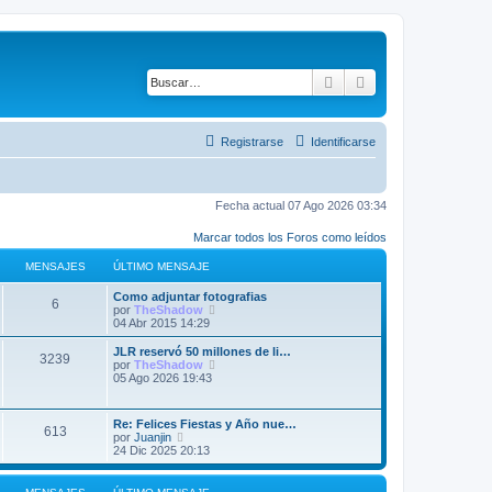
Buscar
Búsqueda avanza
Registrarse
Identificarse
Fecha actual 07 Ago 2026 03:34
Marcar todos los Foros como leídos
MENSAJES
ÚLTIMO MENSAJE
Ú
Como adjuntar fotografias
M
6
l
V
por
TheShadow
t
e
04 Abr 2015 14:29
e
i
r
m
ú
Ú
JLR reservó 50 millones de li…
M
3239
n
o
l
l
V
por
TheShadow
m
t
t
e
05 Ago 2026 19:43
e
s
e
i
i
r
n
m
m
ú
n
s
o
a
o
l
Ú
Re: Felices Fiestas y Año nue…
a
m
M
m
t
613
l
V
por
Juanjin
j
e
s
e
i
j
t
e
24 Dic 2025 20:13
e
n
n
m
e
i
r
s
s
o
a
e
m
ú
a
a
m
n
o
l