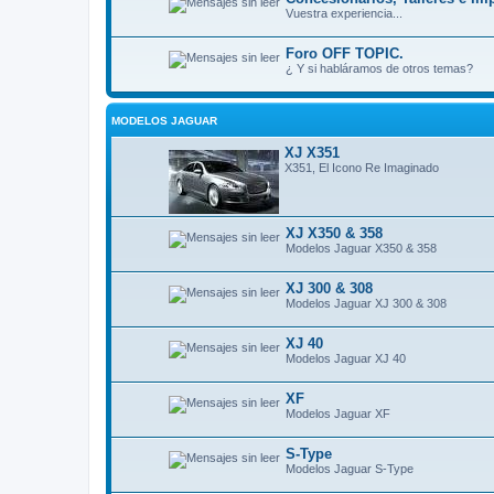
Vuestra experiencia...
Foro OFF TOPIC.
¿ Y si habláramos de otros temas?
MODELOS JAGUAR
XJ X351
X351, El Icono Re Imaginado
XJ X350 & 358
Modelos Jaguar X350 & 358
XJ 300 & 308
Modelos Jaguar XJ 300 & 308
XJ 40
Modelos Jaguar XJ 40
XF
Modelos Jaguar XF
S-Type
Modelos Jaguar S-Type