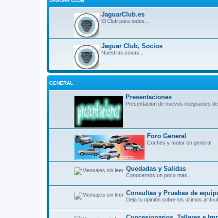
JAGUAR CLUB
JaguarClub.es
El Club para todos...
Jaguar Club, Socios
Nuestras cosas...
GENERAL
Presentaciones
Presentacion de nuevos integrantes de
Foro General
Coches y motor en general
Quedadas y Salidas
Conocernos un poco mas...
Consultas y Pruebas de equip
Deja tu opinión sobre los últimos artí
Concesionarios, Talleres e Im