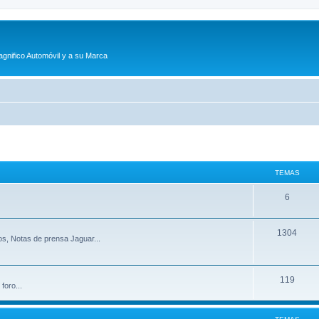
agnifico Automóvil y a su Marca
TEMAS
T
6
e
T
1304
m
s, Notas de prensa Jaguar...
e
a
m
s
T
119
foro...
a
e
s
m