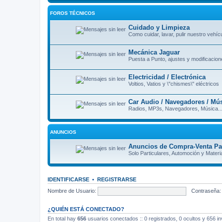
FOROS TÉCNICOS
Cuidado y Limpieza
Como cuidar, lavar, pulir nuestro vehícu
Mecánica Jaguar
Puesta a Punto, ajustes y modificacio
Electricidad / Electrónica
Voltios, Vatios y \"chismes\" eléctricos
Car Audio / Navegadores / Mú
Radios, MP3s, Navegadores, Música..
ANUNCIOS
Anuncios de Compra-Venta Par
Solo Particulares, Automoción y Materia
IDENTIFICARSE
•
REGISTRARSE
Nombre de Usuario:
Contraseña:
¿QUIÉN ESTÁ CONECTADO?
En total hay
656
usuarios conectados :: 0 registrados, 0 ocultos y 656 in