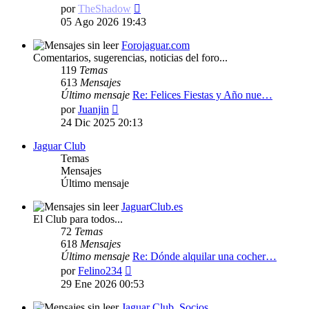
Ver
por
TheShadow
último
05 Ago 2026 19:43
mensaje
Forojaguar.com
Comentarios, sugerencias, noticias del foro...
119
Temas
613
Mensajes
Último mensaje
Re: Felices Fiestas y Año nue…
Ver
por
Juanjin
último
24 Dic 2025 20:13
mensaje
Jaguar Club
Temas
Mensajes
Último mensaje
JaguarClub.es
El Club para todos...
72
Temas
618
Mensajes
Último mensaje
Re: Dónde alquilar una cocher…
Ver
por
Felino234
último
29 Ene 2026 00:53
mensaje
Jaguar Club, Socios