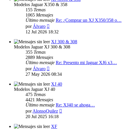
Modelos Jaguar X350 & 358
155
Temas
1065
Mensajes
Último mensaje
Re: ¿Comprar un XJ X350/358 o…
Ver
por
Álvaro
último
12 Jul 2026 18:32
mensaje
XJ 300 & 308
Modelos Jaguar XJ 300 & 308
355
Temas
2889
Mensajes
Último mensaje
Re: Presento mi Jaguar XJ6 x3…
Ver
por
Álvaro
último
27 May 2026 08:34
mensaje
XJ 40
Modelos Jaguar XJ 40
475
Temas
4421
Mensajes
Último mensaje
Re: XJ40 se ahoga…
Ver
por
AlonsoQuilez
último
20 Jul 2025 16:18
mensaje
XF