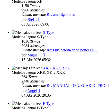
Modelos Jaguar XF
1158
Temas
9986
Mensajes
Último mensaje
Re: amortigadores
Ver
por
Bielas
último
03 Jul 2026 09:06
mensaje
S-Type
Modelos Jaguar S-Type
1036
Temas
7984
Mensajes
Último mensaje
Re: Que batería debo poner en…
Ver
por
Miguel.S
último
15 Abr 2026 05:32
mensaje
XK8, XK y XKR
Modelos Jaguar XK8, XK y XKR
364
Temas
2448
Mensajes
Último mensaje
Re: MANUAL DE USUARIO- PROP
Ver
por
Angel
último
04 Abr 2026 20:35
mensaje
F-Type
Modelos Jaguar F-Type