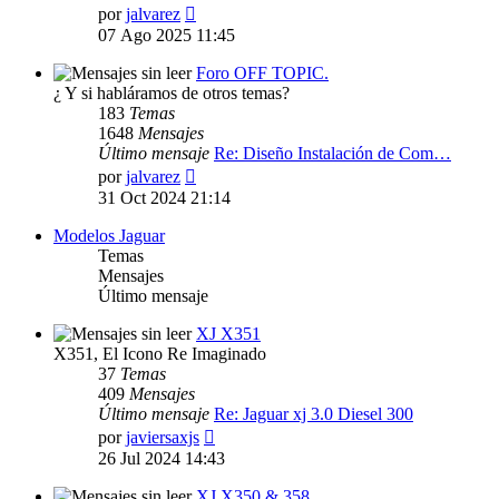
Ver
por
jalvarez
último
07 Ago 2025 11:45
mensaje
Foro OFF TOPIC.
¿ Y si habláramos de otros temas?
183
Temas
1648
Mensajes
Último mensaje
Re: Diseño Instalación de Com…
Ver
por
jalvarez
último
31 Oct 2024 21:14
mensaje
Modelos Jaguar
Temas
Mensajes
Último mensaje
XJ X351
X351, El Icono Re Imaginado
37
Temas
409
Mensajes
Último mensaje
Re: Jaguar xj 3.0 Diesel 300
Ver
por
javiersaxjs
último
26 Jul 2024 14:43
mensaje
XJ X350 & 358