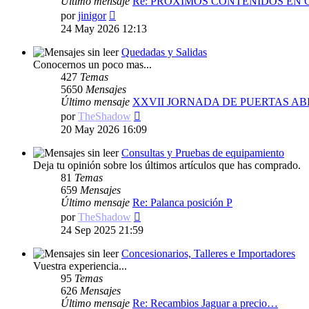
Último mensaje
Re: PRÓXIMOS CONTENIDOS EN
Ver
por
jinigor
último
24 May 2026 12:13
mensaje
Quedadas y Salidas
Conocernos un poco mas...
427
Temas
5650
Mensajes
Último mensaje
XXVII JORNADA DE PUERTAS AB
Ver
por
TheShadow
último
20 May 2026 16:09
mensaje
Consultas y Pruebas de equipamiento
Deja tu opinión sobre los últimos artículos que has comprado.
81
Temas
659
Mensajes
Último mensaje
Re: Palanca posición P
Ver
por
TheShadow
último
24 Sep 2025 21:59
mensaje
Concesionarios, Talleres e Importadores
Vuestra experiencia...
95
Temas
626
Mensajes
Último mensaje
Re: Recambios Jaguar a precio…