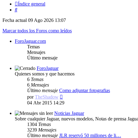
Índice general
Buscar
Fecha actual 09 Ago 2026 13:07
Marcar todos los Foros como leídos
ForoJaguar.com
Temas
Mensajes
Último mensaje
ForoJaguar
Quienes somos y que hacemos
6
Temas
6
Mensajes
Último mensaje
Como adjuntar fotografias
Ver
por
TheShadow
último
04 Abr 2015 14:29
mensaje
Noticias Jaguar
Sobre cualquier Jaguar, nuevos modelos, Notas de prensa Jaguar
1304
Temas
3239
Mensajes
Último mensaje
JLR reservó 50 millones de li…