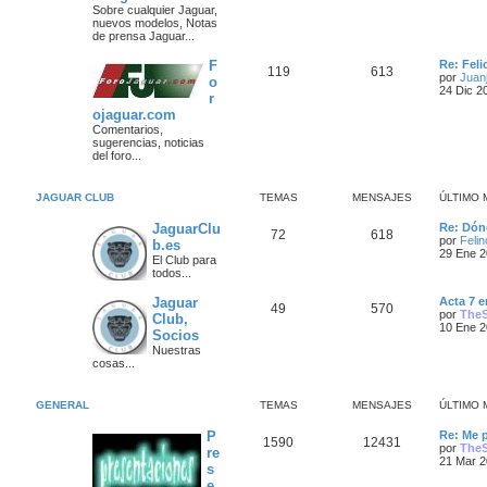
m
Sobre cualquier Jaguar,
a
s
e
nuevos modelos, Notas
s
n
de prensa Jaguar...
s
s
a
a
Ú
F
Re: Fel
T
M
119
613
j
j
l
por
Juanj
o
e
t
24 Dic 2
r
e
e
i
e
ojaguar.com
m
m
n
o
Comentarios,
s
m
sugerencias, noticias
a
s
e
del foro...
n
s
s
a
a
JAGUAR CLUB
TEMAS
MENSAJES
ÚLTIMO 
j
j
e
Ú
JaguarClu
Re: Dón
T
M
72
618
e
l
por
Feli
b.es
t
29 Ene 2
El Club para
e
e
i
s
todos...
m
m
n
o
Ú
Jaguar
Acta 7 e
m
T
M
49
570
l
por
The
Club,
a
s
e
t
10 Ene 2
n
Socios
e
e
i
s
s
a
Nuestras
m
a
cosas...
m
n
o
j
j
m
e
a
s
e
e
n
GENERAL
TEMAS
MENSAJES
ÚLTIMO 
s
s
a
s
a
Ú
P
Re: Me 
T
M
1590
12431
j
l
j
por
The
re
e
t
21 Mar 2
s
e
e
i
e
e
m