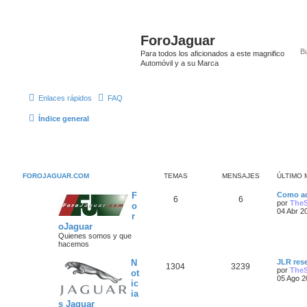
ForoJaguar
Para todos los aficionados a este magnifico
Automóvil y a su Marca
Enlaces rápidos
FAQ
Índice general
FOROJAGUAR.COM
TEMAS
MENSAJES
ÚLTIMO 
Ú
F
Como ad
T
M
6
6
l
por
The
o
t
04 Abr 2
r
e
e
i
oJaguar
m
m
n
o
Quienes somos y que
m
hacemos
a
s
e
n
Ú
N
JLR rese
T
M
1304
3239
s
s
a
l
por
The
ot
a
t
05 Ago 2
ic
e
e
j
i
j
ia
e
m
m
n
o
s Jaguar
e