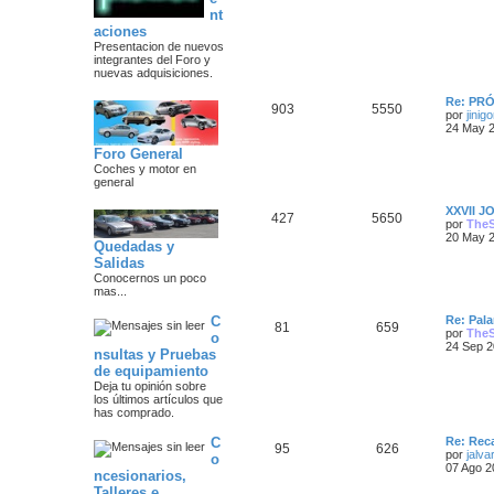
m
n
o
nt
s
m
aciones
a
s
e
Presentacion de nuevos
n
integrantes del Foro y
s
s
a
nuevas adquisiciones.
a
j
j
Ú
Re: PR
e
T
M
903
5550
l
por
jinigo
e
t
24 May 2
e
e
i
Foro General
s
m
m
n
o
Coches y motor en
m
general
a
s
e
n
Ú
XXVII 
T
M
427
5650
s
s
a
l
por
The
a
t
20 May 2
e
e
Quedadas y
j
i
j
e
Salidas
m
m
n
o
Conocernos un poco
e
m
mas...
a
s
e
s
n
Ú
C
Re: Pala
T
M
81
659
s
s
a
l
por
The
o
a
t
24 Sep 2
nsultas y Pruebas
e
e
j
i
j
e
de equipamiento
m
m
n
o
Deja tu opinión sobre
e
m
los últimos artículos que
a
s
e
has comprado.
s
n
s
s
a
Ú
C
Re: Rec
T
M
95
626
a
l
por
jalva
o
j
t
07 Ago 2
j
ncesionarios,
e
e
e
i
Talleres e
m