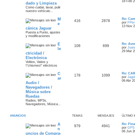
t
18 Feb 2
dado y Limpieza
e
e
i
e
Como cuidar, lavar, pulir
m
nuestro vehículo...
m
n
o
s
m
Ú
M
a
s
e
Re: Camb
T
M
416
2878
l
n
por
FPer
e
t
s
13 Nov 2
s
a
cánica Jaguar
e
e
i
a
Puesta a Punto, ajustes
m
j
j
y modificaciones
m
n
o
e
m
e
Ú
E
a
s
e
Re: Aver
T
M
108
699
l
n
por
Juanj
le
s
t
s
29 Mar 2
s
a
ctricidad /
e
e
i
a
Electrónica
m
j
j
m
n
o
Voltios, Vatios y
e
m
\"chismes\" eléctricos
e
a
s
e
n
Ú
C
Re: CA
T
M
178
1099
s
s
s
a
l
por
Jagd
ar
a
t
06 Abr 2
Audio /
e
e
j
i
j
Navegadores /
e
m
m
n
o
Música sobre
e
m
Ruedas
a
s
e
s
Radios, MP3s,
n
Navegadores, Música...
s
s
a
a
j
j
ANUNCIOS
TEMAS
MENSAJES
ÚLTIMO 
e
e
Ú
A
Re: Fin
T
M
979
4941
l
por
GPS
n
s
t
06 Jun 2
uncios de Compra-
e
e
i