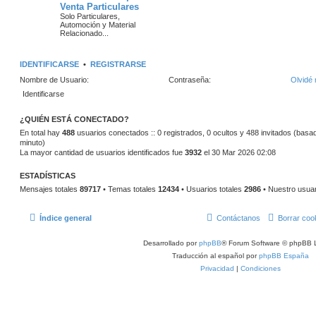
Venta Particulares
m
m
n
o
Solo Particulares,
m
Automoción y Material
a
s
e
Relacionado...
n
s
s
a
a
IDENTIFICARSE
•
REGISTRARSE
j
j
e
Nombre de Usuario:
Contraseña:
Olvidé 
e
s
¿QUIÉN ESTÁ CONECTADO?
En total hay
488
usuarios conectados :: 0 registrados, 0 ocultos y 488 invitados (basad
minuto)
La mayor cantidad de usuarios identificados fue
3932
el 30 Mar 2026 02:08
ESTADÍSTICAS
Mensajes totales
89717
• Temas totales
12434
• Usuarios totales
2986
• Nuestro usua
Índice general
Contáctanos
Borrar coo
Desarrollado por
phpBB
® Forum Software © phpBB L
Traducción al español por
phpBB España
Privacidad
|
Condiciones