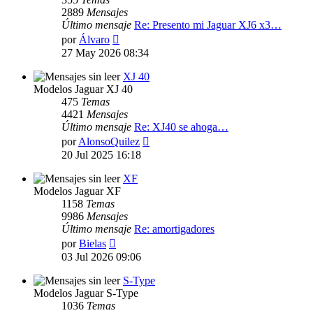
2889
Mensajes
Último mensaje
Re: Presento mi Jaguar XJ6 x3…
Ver
por
Álvaro
último
27 May 2026 08:34
mensaje
XJ 40
Modelos Jaguar XJ 40
475
Temas
4421
Mensajes
Último mensaje
Re: XJ40 se ahoga…
Ver
por
AlonsoQuilez
último
20 Jul 2025 16:18
mensaje
XF
Modelos Jaguar XF
1158
Temas
9986
Mensajes
Último mensaje
Re: amortigadores
Ver
por
Bielas
último
03 Jul 2026 09:06
mensaje
S-Type
Modelos Jaguar S-Type
1036
Temas