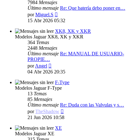
7984
Mensajes
Último mensaje
Re: Que batería debo poner en…
Ver
por
Miguel.S
último
15 Abr 2026 05:32
mensaje
XK8, XK y XKR
Modelos Jaguar XK8, XK y XKR
364
Temas
2448
Mensajes
Último mensaje
Re: MANUAL DE USUARIO-
PROPIE…
Ver
por
Angel
último
04 Abr 2026 20:35
mensaje
F-Type
Modelos Jaguar F-Type
13
Temas
85
Mensajes
Último mensaje
Re: Duda con las Valvulas y s…
Ver
por
TheShadow
último
21 Jun 2026 10:58
mensaje
XE
Modelos Jaguar XE
315
Temas