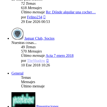
72
Temas
618
Mensajes
Último mensaje
Re: Dónde alquilar una cocher…
Ver
por
Felino234
último
29 Ene 2026 00:53
mensaje
Jaguar Club, Socios
Nuestras cosas...
49
Temas
570
Mensajes
Último mensaje
Acta 7 enero 2018
Ver
por
TheShadow
último
10 Ene 2018 10:26
mensaje
General
Temas
Mensajes
Último mensaje
Presentaciones