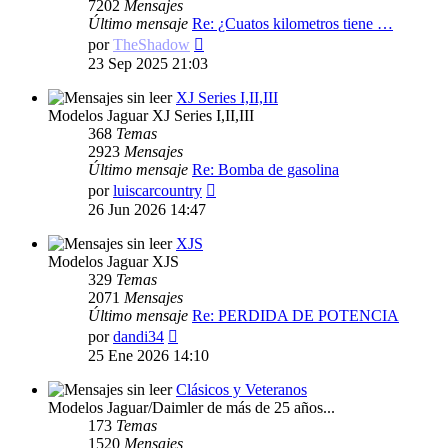
7202
Mensajes
Último mensaje
Re: ¿Cuatos kilometros tiene …
Ver
por
TheShadow
último
23 Sep 2025 21:03
mensaje
XJ Series I,II,III
Modelos Jaguar XJ Series I,II,III
368
Temas
2923
Mensajes
Último mensaje
Re: Bomba de gasolina
Ver
por
luiscarcountry
último
26 Jun 2026 14:47
mensaje
XJS
Modelos Jaguar XJS
329
Temas
2071
Mensajes
Último mensaje
Re: PERDIDA DE POTENCIA
Ver
por
dandi34
último
25 Ene 2026 14:10
mensaje
Clásicos y Veteranos
Modelos Jaguar/Daimler de más de 25 años...
173
Temas
1520
Mensajes