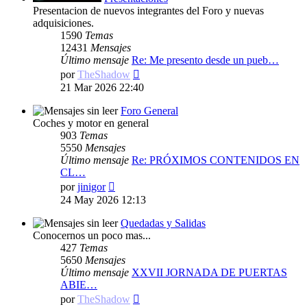
Presentacion de nuevos integrantes del Foro y nuevas
adquisiciones.
1590
Temas
12431
Mensajes
Último mensaje
Re: Me presento desde un pueb…
Ver
por
TheShadow
último
21 Mar 2026 22:40
mensaje
Foro General
Coches y motor en general
903
Temas
5550
Mensajes
Último mensaje
Re: PRÓXIMOS CONTENIDOS EN
CL…
Ver
por
jinigor
último
24 May 2026 12:13
mensaje
Quedadas y Salidas
Conocernos un poco mas...
427
Temas
5650
Mensajes
Último mensaje
XXVII JORNADA DE PUERTAS
ABIE…
Ver
por
TheShadow