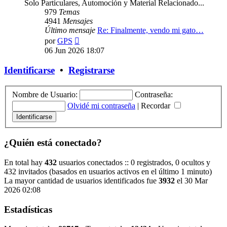
Solo Particulares, Automoción y Material Relacionado...
979
Temas
4941
Mensajes
Último mensaje
Re: Finalmente, vendo mi gato…
Ver
por
GPS
último
06 Jun 2026 18:07
mensaje
Identificarse
•
Registrarse
Nombre de Usuario:
Contraseña:
Olvidé mi contraseña
|
Recordar
¿Quién está conectado?
En total hay
432
usuarios conectados :: 0 registrados, 0 ocultos y
432 invitados (basados en usuarios activos en el último 1 minuto)
La mayor cantidad de usuarios identificados fue
3932
el 30 Mar
2026 02:08
Estadísticas