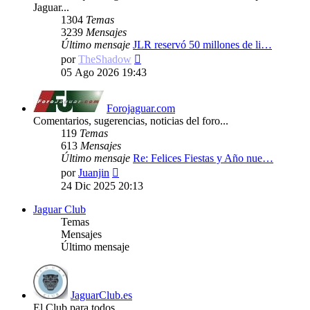
Jaguar...
1304
Temas
3239
Mensajes
Último mensaje
JLR reservó 50 millones de li…
Ver
por
TheShadow
último
05 Ago 2026 19:43
mensaje
Forojaguar.com
Comentarios, sugerencias, noticias del foro...
119
Temas
613
Mensajes
Último mensaje
Re: Felices Fiestas y Año nue…
Ver
por
Juanjin
último
24 Dic 2025 20:13
mensaje
Jaguar Club
Temas
Mensajes
Último mensaje
JaguarClub.es
El Club para todos...