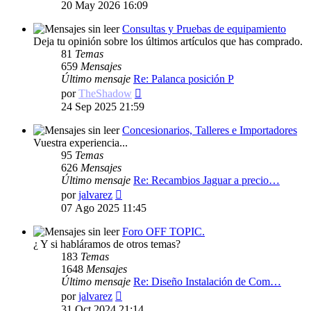
último
20 May 2026 16:09
mensaje
Consultas y Pruebas de equipamiento
Deja tu opinión sobre los últimos artículos que has comprado.
81
Temas
659
Mensajes
Último mensaje
Re: Palanca posición P
Ver
por
TheShadow
último
24 Sep 2025 21:59
mensaje
Concesionarios, Talleres e Importadores
Vuestra experiencia...
95
Temas
626
Mensajes
Último mensaje
Re: Recambios Jaguar a precio…
Ver
por
jalvarez
último
07 Ago 2025 11:45
mensaje
Foro OFF TOPIC.
¿ Y si habláramos de otros temas?
183
Temas
1648
Mensajes
Último mensaje
Re: Diseño Instalación de Com…
Ver
por
jalvarez
último
31 Oct 2024 21:14