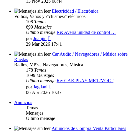
13 Nov 2025 08:44
mensaje
Electricidad / Electrónica
Voltios, Vatios y \"chismes\" eléctricos
108
Temas
699
Mensajes
Último mensaje
Re: Avería unidad de control …
Ver
por
Juanjin
último
29 Mar 2026 17:41
mensaje
Car Audio / Navegadores / Música sobre
Ruedas
Radios, MP3s, Navegadores, Música...
178
Temas
1099
Mensajes
Último mensaje
Re: CAR PLAY MR12VOLT
Ver
por
Jagdani
último
06 Abr 2026 10:37
mensaje
Anuncios
Temas
Mensajes
Último mensaje
Anuncios de Compra-Venta Particulares