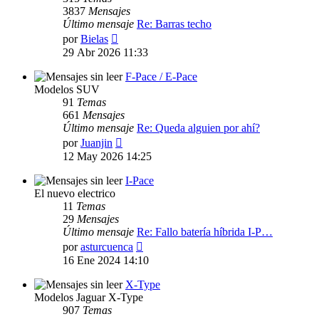
3837
Mensajes
Último mensaje
Re: Barras techo
Ver
por
Bielas
último
29 Abr 2026 11:33
mensaje
F-Pace / E-Pace
Modelos SUV
91
Temas
661
Mensajes
Último mensaje
Re: Queda alguien por ahí?
Ver
por
Juanjin
último
12 May 2026 14:25
mensaje
I-Pace
El nuevo electrico
11
Temas
29
Mensajes
Último mensaje
Re: Fallo batería híbrida I-P…
Ver
por
asturcuenca
último
16 Ene 2024 14:10
mensaje
X-Type
Modelos Jaguar X-Type
907
Temas