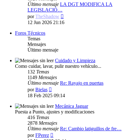
Último mensaje
LA DGT MODIFICA LA
LEGISLACIÓ…
Ver
por
TheShadow
último
12 Jun 2026 21:16
mensaje
Foros Técnicos
Temas
Mensajes
Último mensaje
Cuidado y Limpieza
Como cuidar, lavar, pulir nuestro vehículo...
132
Temas
1149
Mensajes
Último mensaje
Re: Rayajo en puertas
Ver
por
Bielas
último
18 Feb 2025 09:14
mensaje
Mecánica Jaguar
Puesta a Punto, ajustes y modificaciones
416
Temas
2878
Mensajes
Último mensaje
Re: Cambio latiguillos de fre…
Ver
por
FPerez
último