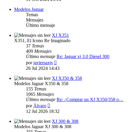
mensaje
Modelos Jaguar
Temas
Mensajes
Último mensaje
XJ X351
X351, El Icono Re Imaginado
37
Temas
409
Mensajes
Último mensaje
Re: Jaguar xj 3.0 Diesel 300
Ver
por
javiersaxjs
último
26 Jul 2024 14:43
mensaje
XJ X350 & 358
Modelos Jaguar X350 & 358
155
Temas
1065
Mensajes
Último mensaje
Re: ¿Comprar un XJ X350/358 o…
Ver
por
Álvaro
último
12 Jul 2026 18:32
mensaje
XJ 300 & 308
Modelos Jaguar XJ 300 & 308
355
Temas