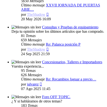
5650
Mensajes
Último mensaje
XXVII JORNADA DE PUERTAS
ABIE…
Ver
por
TheShadow
último
20 May 2026 16:09
mensaje
Consultas y Pruebas de equipamiento
Deja tu opinión sobre los últimos artículos que has comprado.
81
Temas
659
Mensajes
Último mensaje
Re: Palanca posición P
Ver
por
TheShadow
último
24 Sep 2025 21:59
mensaje
Concesionarios, Talleres e Importadores
Vuestra experiencia...
95
Temas
626
Mensajes
Último mensaje
Re: Recambios Jaguar a precio…
Ver
por
jalvarez
último
07 Ago 2025 11:45
mensaje
Foro OFF TOPIC.
¿ Y si habláramos de otros temas?
183
Temas