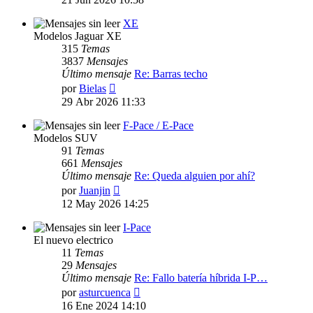
mensaje
XE
Modelos Jaguar XE
315
Temas
3837
Mensajes
Último mensaje
Re: Barras techo
Ver
por
Bielas
último
29 Abr 2026 11:33
mensaje
F-Pace / E-Pace
Modelos SUV
91
Temas
661
Mensajes
Último mensaje
Re: Queda alguien por ahí?
Ver
por
Juanjin
último
12 May 2026 14:25
mensaje
I-Pace
El nuevo electrico
11
Temas
29
Mensajes
Último mensaje
Re: Fallo batería híbrida I-P…
Ver
por
asturcuenca
último
16 Ene 2024 14:10