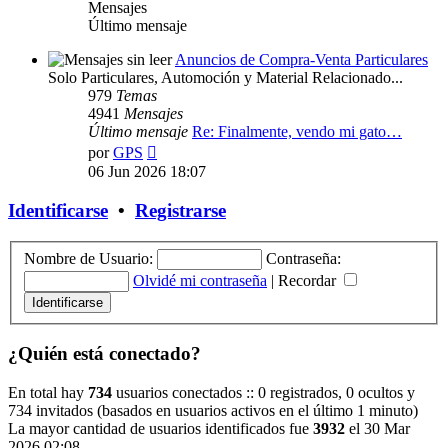
Mensajes
Último mensaje
Anuncios de Compra-Venta Particulares
Solo Particulares, Automoción y Material Relacionado...
979
Temas
4941
Mensajes
Último mensaje
Re: Finalmente, vendo mi gato…
Ver
por
GPS
último
06 Jun 2026 18:07
mensaje
Identificarse
•
Registrarse
Nombre de Usuario:
Contraseña:
Olvidé mi contraseña
|
Recordar
¿Quién está conectado?
En total hay
734
usuarios conectados :: 0 registrados, 0 ocultos y
734 invitados (basados en usuarios activos en el último 1 minuto)
La mayor cantidad de usuarios identificados fue
3932
el 30 Mar
2026 02:08