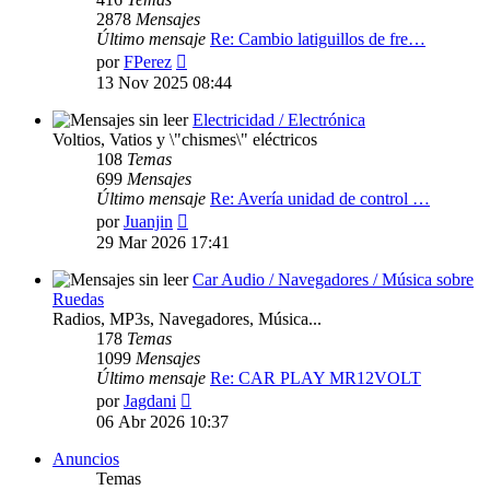
2878
Mensajes
Último mensaje
Re: Cambio latiguillos de fre…
Ver
por
FPerez
último
13 Nov 2025 08:44
mensaje
Electricidad / Electrónica
Voltios, Vatios y \"chismes\" eléctricos
108
Temas
699
Mensajes
Último mensaje
Re: Avería unidad de control …
Ver
por
Juanjin
último
29 Mar 2026 17:41
mensaje
Car Audio / Navegadores / Música sobre
Ruedas
Radios, MP3s, Navegadores, Música...
178
Temas
1099
Mensajes
Último mensaje
Re: CAR PLAY MR12VOLT
Ver
por
Jagdani
último
06 Abr 2026 10:37
mensaje
Anuncios
Temas