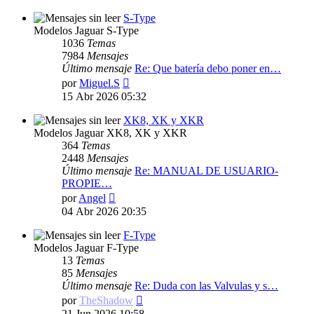
mensaje
S-Type
Modelos Jaguar S-Type
1036
Temas
7984
Mensajes
Último mensaje
Re: Que batería debo poner en…
Ver
por
Miguel.S
último
15 Abr 2026 05:32
mensaje
XK8, XK y XKR
Modelos Jaguar XK8, XK y XKR
364
Temas
2448
Mensajes
Último mensaje
Re: MANUAL DE USUARIO-
PROPIE…
Ver
por
Angel
último
04 Abr 2026 20:35
mensaje
F-Type
Modelos Jaguar F-Type
13
Temas
85
Mensajes
Último mensaje
Re: Duda con las Valvulas y s…
Ver
por
TheShadow
último
21 Jun 2026 10:58