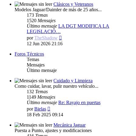
Clásicos y Veteranos
Modelos Jaguar/Daimler de más de 25 años...
173
Temas
1520
Mensajes
Último mensaje
LA DGT MODIFICA LA
LEGISLACIÓ…
Ver
por
TheShadow
último
12 Jun 2026 21:16
mensaje
Foros Técnicos
Temas
Mensajes
Último mensaje
Cuidado y Limpieza
Como cuidar, lavar, pulir nuestro vehículo...
132
Temas
1149
Mensajes
Último mensaje
Re: Rayajo en puertas
Ver
por
Bielas
último
18 Feb 2025 09:14
mensaje
Mecánica Jaguar
Puesta a Punto, ajustes y modificaciones
416
Temas