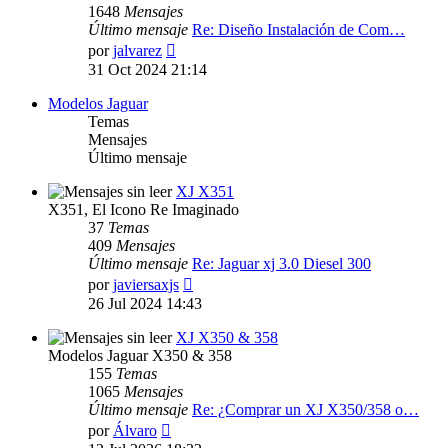
1648
Mensajes
Último mensaje
Re: Diseño Instalación de Com…
Ver
por
jalvarez
último
31 Oct 2024 21:14
mensaje
Modelos Jaguar
Temas
Mensajes
Último mensaje
XJ X351
X351, El Icono Re Imaginado
37
Temas
409
Mensajes
Último mensaje
Re: Jaguar xj 3.0 Diesel 300
Ver
por
javiersaxjs
último
26 Jul 2024 14:43
mensaje
XJ X350 & 358
Modelos Jaguar X350 & 358
155
Temas
1065
Mensajes
Último mensaje
Re: ¿Comprar un XJ X350/358 o…
Ver
por
Álvaro
último