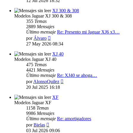
12 Jul 2026 18:32
mensaje
XJ 300 & 308
Modelos Jaguar XJ 300 & 308
355
Temas
2889
Mensajes
Último mensaje
Re: Presento mi Jaguar XJ6 x3…
Ver
por
Álvaro
último
27 May 2026 08:34
mensaje
XJ 40
Modelos Jaguar XJ 40
475
Temas
4421
Mensajes
Último mensaje
Re: XJ40 se ahoga…
Ver
por
AlonsoQuilez
último
20 Jul 2025 16:18
mensaje
XF
Modelos Jaguar XF
1158
Temas
9986
Mensajes
Último mensaje
Re: amortigadores
Ver
por
Bielas
último
03 Jul 2026 09:06