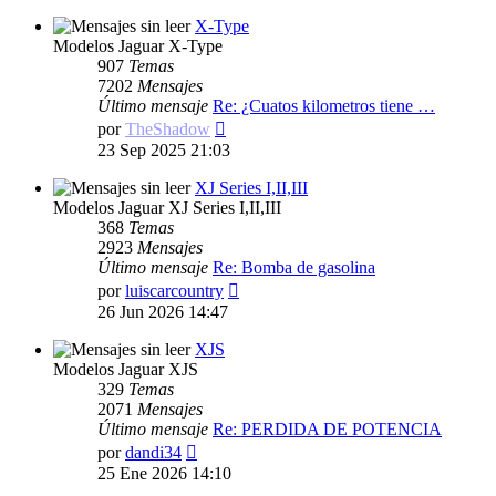
mensaje
X-Type
Modelos Jaguar X-Type
907
Temas
7202
Mensajes
Último mensaje
Re: ¿Cuatos kilometros tiene …
Ver
por
TheShadow
último
23 Sep 2025 21:03
mensaje
XJ Series I,II,III
Modelos Jaguar XJ Series I,II,III
368
Temas
2923
Mensajes
Último mensaje
Re: Bomba de gasolina
Ver
por
luiscarcountry
último
26 Jun 2026 14:47
mensaje
XJS
Modelos Jaguar XJS
329
Temas
2071
Mensajes
Último mensaje
Re: PERDIDA DE POTENCIA
Ver
por
dandi34
último
25 Ene 2026 14:10
mensaje