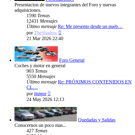
Presentacion de nuevos integrantes del Foro y nuevas
adquisiciones.
1590
Temas
12431
Mensajes
Último mensaje
Re: Me presento desde un pueb…
Ver
por
TheShadow
último
21 Mar 2026 22:40
mensaje
Foro General
Coches y motor en general
903
Temas
5550
Mensajes
Último mensaje
Re: PRÓXIMOS CONTENIDOS EN
CL…
Ver
por
jinigor
último
24 May 2026 12:13
mensaje
Quedadas y Salidas
Conocernos un poco mas...
427
Temas