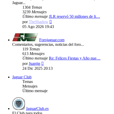
Jaguar...
1304
Temas
3239
Mensajes
Último mensaje
JLR reservó 50 millones de li…
Ver
por
TheShadow
último
05 Ago 2026 19:43
mensaje
Forojaguar.com
Comentarios, sugerencias, noticias del foro...
119
Temas
613
Mensajes
Último mensaje
Re: Felices Fiestas y Año nue…
Ver
por
Juanjin
último
24 Dic 2025 20:13
mensaje
Jaguar Club
Temas
Mensajes
Último mensaje
JaguarClub.es
El Club para todos...