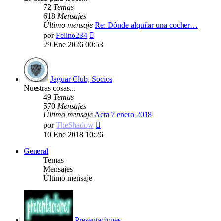
72
Temas
618
Mensajes
Último mensaje
Re: Dónde alquilar una cocher…
Ver
por
Felino234
último
29 Ene 2026 00:53
mensaje
Jaguar Club, Socios
Nuestras cosas...
49
Temas
570
Mensajes
Último mensaje
Acta 7 enero 2018
Ver
por
TheShadow
último
10 Ene 2018 10:26
mensaje
General
Temas
Mensajes
Último mensaje
Presentaciones