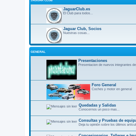
JAGUAR CLUB
JaguarClub.es
El Club para todos...
Jaguar Club, Socios
Nuestras cosas...
GENERAL
Presentaciones
Presentacion de nuevos integrantes de
Foro General
Coches y motor en general
Quedadas y Salidas
Conocernos un poco mas...
Consultas y Pruebas de equip
Deja tu opinión sobre los últimos artí
Concesionarios, Talleres e Im