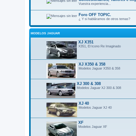
Vuestra experiencia...
Foro OFF TOPIC.
¿ Y si habláramos de otros temas?
MODELOS JAGUAR
XJ X351
X351, El Icono Re Imaginado
XJ X350 & 358
Modelos Jaguar X350 & 358
XJ 300 & 308
Modelos Jaguar XJ 300 & 308
XJ 40
Modelos Jaguar XJ 40
XF
Modelos Jaguar XF