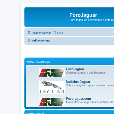
ForoJaguar
Para todos los aficionados a este m
Enlaces rápidos
FAQ
Índice general
FOROJAGUAR.COM
ForoJaguar
Quienes somos y que hacemos
Noticias Jaguar
Sobre cualquier Jaguar, nuevos modelo
Forojaguar.com
Comentarios, sugerencias, noticias del 