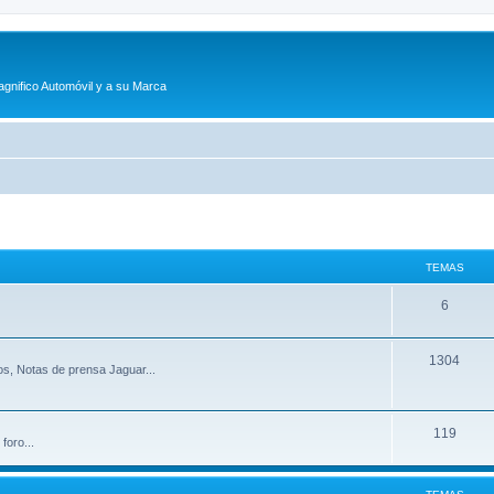
agnifico Automóvil y a su Marca
TEMAS
T
6
e
T
1304
m
s, Notas de prensa Jaguar...
e
a
m
s
T
119
foro...
a
e
s
m