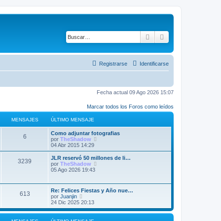
Buscar
Búsqueda avanza
Registrarse
Identificarse
Fecha actual 09 Ago 2026 15:07
Marcar todos los Foros como leídos
MENSAJES
ÚLTIMO MENSAJE
Ú
Como adjuntar fotografias
M
6
l
V
por
TheShadow
t
e
04 Abr 2015 14:29
e
i
r
m
ú
Ú
JLR reservó 50 millones de li…
M
3239
n
o
l
l
V
por
TheShadow
m
t
t
e
05 Ago 2026 19:43
e
s
e
i
i
r
n
m
m
ú
n
s
o
a
o
l
Ú
Re: Felices Fiestas y Año nue…
a
m
M
m
t
613
l
V
por
Juanjin
j
e
s
e
i
j
t
e
24 Dic 2025 20:13
e
n
n
m
e
i
r
s
s
o
a
e
m
ú
a
a
m
n
o
l