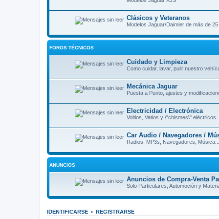
Modelos Jaguar XJS
Clásicos y Veteranos
Modelos Jaguar/Daimler de más de 25 
FOROS TÉCNICOS
Cuidado y Limpieza
Como cuidar, lavar, pulir nuestro vehícu
Mecánica Jaguar
Puesta a Punto, ajustes y modificacio
Electricidad / Electrónica
Voltios, Vatios y \"chismes\" eléctricos
Car Audio / Navegadores / Mú
Radios, MP3s, Navegadores, Música..
ANUNCIOS
Anuncios de Compra-Venta Par
Solo Particulares, Automoción y Materia
IDENTIFICARSE
•
REGISTRARSE