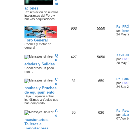
m
n
o
nt
s
m
aciones
a
s
e
Presentacion de nuevos
n
integrantes del Foro y
s
s
a
nuevas adquisiciones.
a
j
j
Ú
Re: PR
e
T
M
903
5550
l
por
jinigo
e
t
24 May 2
e
e
i
Foro General
s
m
m
n
o
Coches y motor en
m
general
a
s
e
n
Ú
Q
XXVII 
T
M
427
5650
s
s
a
l
por
The
u
a
t
20 May 2
edadas y Salidas
e
e
j
i
j
e
Conocernos un poco
m
mas...
m
n
o
e
m
Ú
C
a
s
e
Re: Pala
T
M
s
81
659
l
n
por
The
o
t
s
s
a
24 Sep 2
nsultas y Pruebas
e
e
i
a
de equipamiento
m
j
j
m
n
o
Deja tu opinión sobre
e
m
los últimos artículos que
e
a
s
e
has comprado.
n
s
s
s
a
Ú
C
Re: Rec
T
M
95
626
a
l
por
jalva
o
j
t
j
07 Ago 2
ncesionarios,
e
e
e
i
Talleres e
m
e
m
n
o
Importadores