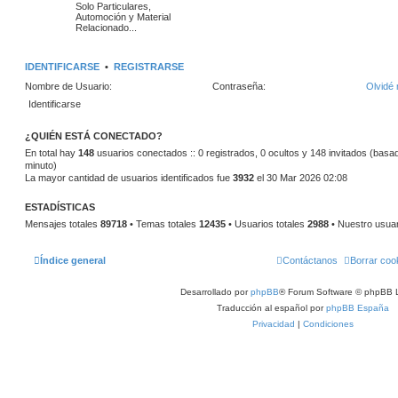
m
n
o
Solo Particulares,
m
Automoción y Material
a
s
e
Relacionado...
n
s
s
a
a
IDENTIFICARSE
•
REGISTRARSE
j
j
e
Nombre de Usuario:
Contraseña:
Olvidé 
e
s
¿QUIÉN ESTÁ CONECTADO?
En total hay
148
usuarios conectados :: 0 registrados, 0 ocultos y 148 invitados (basad
minuto)
La mayor cantidad de usuarios identificados fue
3932
el 30 Mar 2026 02:08
ESTADÍSTICAS
Mensajes totales
89718
• Temas totales
12435
• Usuarios totales
2988
• Nuestro usua
Índice general
Contáctanos
Borrar coo
Desarrollado por
phpBB
® Forum Software © phpBB L
Traducción al español por
phpBB España
Privacidad
|
Condiciones