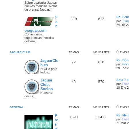
m
Sobre cualquier Jaguar,
a
s
e
nuevos modelos, Notas
s
n
de prensa Jaguar...
s
s
a
a
Ú
F
Re: Fel
T
M
119
613
j
j
l
por
Juanj
o
e
t
24 Dic 2
r
e
e
i
e
ojaguar.com
m
m
n
o
Comentarios,
s
m
sugerencias, noticias
a
s
e
del foro...
n
s
s
a
a
JAGUAR CLUB
TEMAS
MENSAJES
ÚLTIMO 
j
j
e
Ú
JaguarClu
Re: Dón
T
M
72
618
e
l
por
Feli
b.es
t
29 Ene 2
El Club para
e
e
i
s
todos...
m
m
n
o
Ú
Jaguar
Acta 7 e
m
T
M
49
570
l
por
The
Club,
a
s
e
t
n
10 Ene 2
Socios
e
e
i
s
s
a
Nuestras
m
a
cosas...
m
n
o
j
j
m
e
a
s
e
e
n
GENERAL
TEMAS
MENSAJES
ÚLTIMO 
s
s
a
s
a
Ú
P
Re: Me 
T
M
1590
12431
j
l
j
por
The
re
e
t
21 Mar 2
s
e
e
i
e
e
m