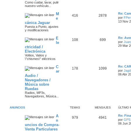
e
Como cuidar, lavar, pulir
m
nuestro vehículo...
m
n
o
s
m
Ú
M
a
s
e
Re: Camb
T
M
416
2878
l
n
por
FPer
e
t
s
s
a
13 Nov 2
cánica Jaguar
e
e
i
a
Puesta a Punto, ajustes
m
j
j
y modificaciones
m
n
o
e
m
e
Ú
E
a
s
e
Re: Aver
T
M
108
699
l
n
por
Juanj
le
s
t
s
s
a
29 Mar 2
ctricidad /
e
e
i
a
Electrónica
m
j
j
m
n
o
Voltios, Vatios y
e
m
\"chismes\" eléctricos
e
a
s
e
n
Ú
C
Re: CA
T
M
178
1099
s
s
s
a
l
por
Jagd
ar
a
t
06 Abr 2
Audio /
e
e
j
i
j
Navegadores /
e
m
m
n
o
Música sobre
e
m
Ruedas
a
s
e
s
Radios, MP3s,
n
Navegadores, Música...
s
s
a
a
j
j
ANUNCIOS
TEMAS
MENSAJES
ÚLTIMO 
e
e
Ú
A
Re: Fin
T
M
979
4941
l
por
GPS
n
s
t
06 Jun 2
uncios de Compra-
e
e
i
Venta Particulares
m