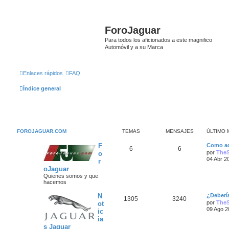
ForoJaguar
Para todos los aficionados a este magnifico
Automóvil y a su Marca
Enlaces rápidos
FAQ
Índice general
FOROJAGUAR.COM
TEMAS
MENSAJES
ÚLTIMO 
Ú
F
Como ad
T
M
6
6
l
por
The
o
t
04 Abr 2
r
e
e
i
oJaguar
m
m
n
o
Quienes somos y que
m
hacemos
a
s
e
n
Ú
N
¿Deberí
T
M
1305
3240
s
s
a
l
por
The
ot
a
t
09 Ago 2
ic
e
e
j
i
j
ia
e
m
m
n
o
s Jaguar
e