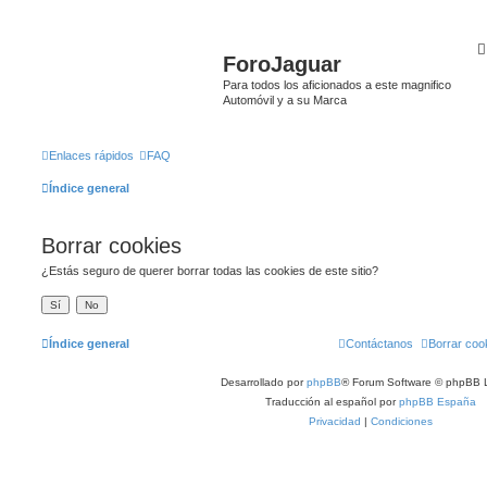
ForoJaguar
Para todos los aficionados a este magnifico
Automóvil y a su Marca
Enlaces rápidos
FAQ
Índice general
Borrar cookies
¿Estás seguro de querer borrar todas las cookies de este sitio?
Índice general
Contáctanos
Borrar coo
Desarrollado por
phpBB
® Forum Software © phpBB L
Traducción al español por
phpBB España
Privacidad
|
Condiciones