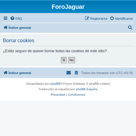
ForoJaguar
FAQ
Registrarse
Identificarse
B
Índice general
u
Borrar cookies
s
c
¿Estás seguro de querer borrar todas las cookies de este sitio?
a
r
Índice general
Todos los horarios son
UTC+01:00
Desarrollado por
phpBB
® Forum Software © phpBB Limited
Traducción al español por
phpBB España
Privacidad
|
Condiciones