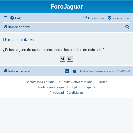
ForoJaguar
FAQ
Registrarse
Identificarse
B
Índice general
u
Borrar cookies
s
c
¿Estás seguro de querer borrar todas las cookies de este sitio?
a
r
Índice general
Todos los horarios son
UTC+01:00
Desarrollado por
phpBB
® Forum Software © phpBB Limited
Traducción al español por
phpBB España
Privacidad
|
Condiciones