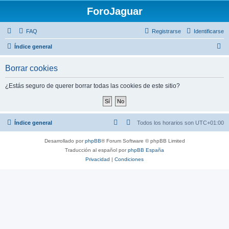
ForoJaguar
FAQ
Registrarse
Identificarse
B
Índice general
u
Borrar cookies
s
c
¿Estás seguro de querer borrar todas las cookies de este sitio?
a
r
Índice general
Todos los horarios son
UTC+01:00
Desarrollado por
phpBB
® Forum Software © phpBB Limited
Traducción al español por
phpBB España
Privacidad
|
Condiciones