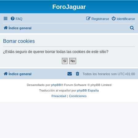
ForoJaguar
FAQ
Registrarse
Identificarse
B
Índice general
u
Borrar cookies
s
c
¿Estás seguro de querer borrar todas las cookies de este sitio?
a
r
Índice general
Todos los horarios son
UTC+01:00
Desarrollado por
phpBB
® Forum Software © phpBB Limited
Traducción al español por
phpBB España
Privacidad
|
Condiciones