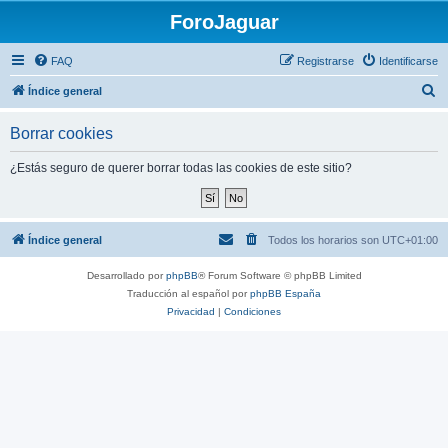
ForoJaguar
FAQ
Registrarse
Identificarse
B
Índice general
u
Borrar cookies
s
c
¿Estás seguro de querer borrar todas las cookies de este sitio?
a
r
Índice general
Todos los horarios son
UTC+01:00
Desarrollado por
phpBB
® Forum Software © phpBB Limited
Traducción al español por
phpBB España
Privacidad
|
Condiciones