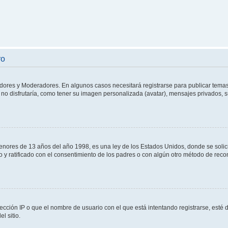
ro
adores y Moderadores. En algunos casos necesitará registrarse para publicar temas
no disfrutaría, como tener su imagen personalizada (avatar), mensajes privados, s
res de 13 años del año 1998, es una ley de los Estados Unidos, donde se solicita 
to y ratificado con el consentimiento de los padres o con algún otro método de rec
ección IP o que el nombre de usuario con el que está intentando registrarse, esté 
l sitio.