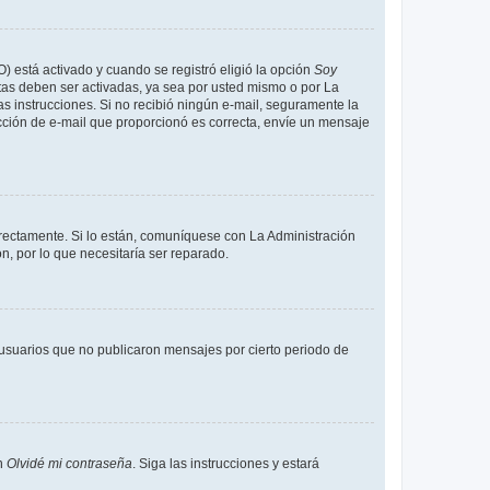
O) está activado y cuando se registró eligió la opción
Soy
tas deben ser activadas, ya sea por usted mismo o por La
 las instrucciones. Si no recibió ningún e-mail, seguramente la
rección de e-mail que proporcionó es correcta, envíe un mensaje
rrectamente. Si lo están, comuníquese con La Administración
n, por lo que necesitaría ser reparado.
usuarios que no publicaron mensajes por cierto periodo de
en
Olvidé mi contraseña
. Siga las instrucciones y estará