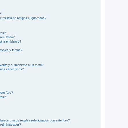
?
e mi lista de Amigos e Ignorados?
ros?
resultado?
ina en blanco?
nsajes y temas?
vorito y suscribirme a un tema?
emas específicos?
ste foro?
tos?
busos o usos ilegales relacionados con este foro?
Administrador?