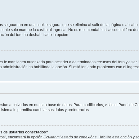
os se guardan en una cookie segura, que se elimina al salir de la página o al cab
ente solo marque la casilla al ingresar. No es recomendable si accede al foro des
tración del foro ha deshabilitado la opción.
les le mantienen autorizado para acceder a determinados recursos del foro y estar
 la administración ha habilitado la opción. Si está teniendo problemas con el ingres
 están archivados en nuestra base de datos. Para modificarlos, visite el Panel de 
 sistema le permitirá cambiar sus datos y preferencias.
as de usuarios conectados?
os", encontrará la opción
Ocultar mi estado de conexións
. Habilite esta opción y 