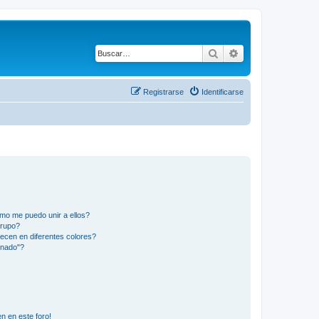
Buscar
Búsqueda avanza
Registrarse
Identificarse
mo me puedo unir a ellos?
Grupo?
ecen en diferentes colores?
inado"?
n en este foro!