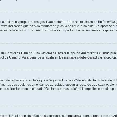
 o editar sus propios mensajes. Para editarlos debe hacer clic en en botón
editar
(
texto indicando que ha sido modificado y las veces que lo ha sido. No aparece si 
a causa de la edición. Los usuarios normales no podrán borrar sus temas después 
 de Control de Usuario. Una vez creada, active la opción
Añadir firma
cuando publi
trol de Usuario. Para dejar de añadirla en los mensajes, debe desactivar la opción
o, debe hacer clic en la etiqueta "Agregar Encuesta" debajo del formulario de publi
 al menos dos opciones en el campo apropiado, asegurándose de que cada opción se
 seleccionar en la etiqueta "Opciones por usuario", el tiempo límite en días para 
inistración. Si necesita añadir más opciones a la encuesta, comuníquese con La Ad