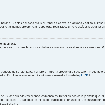
horaria. Si este es el caso, visite el Panel de Control de Usuario y defina su zona
 como las demás preferencias, debe estar registrado. Si no lo está, este es un bu
do incorrecto!
 sigue siendo incorrecta, entonces la hora almacenada en el servidor es errónea. P
 paquete de su idioma para el foro o nadie ha creado una traducción. Pregúntele a
 traducción. Puede encontrar más información en el sitio web de
phpBB
®
suario cuando esté viendo los mensajes. Dependiendo de la plantilla que utilice
ntos, indicando la cantidad de mensajes publicados por usted o su estatus dentro
a cada usuario.