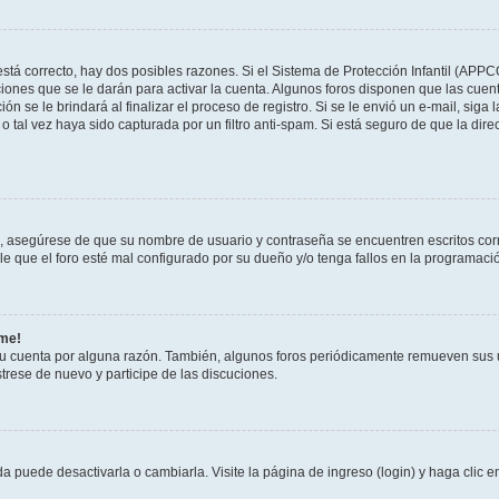
stá correcto, hay dos posibles razones. Si el Sistema de Protección Infantil (APPC
iones que se le darán para activar la cuenta. Algunos foros disponen que las cuen
ón se le brindará al finalizar el proceso de registro. Si se le envió un e-mail, siga
o tal vez haya sido capturada por un filtro anti-spam. Si está seguro de que la di
o, asegúrese de que su nombre de usuario y contraseña se encuentren escritos co
 que el foro esté mal configurado por su dueño y/o tenga fallos en la programació
rme!
su cuenta por alguna razón. También, algunos foros periódicamente remueven sus 
strese de nuevo y participe de las discuciones.
 puede desactivarla o cambiarla. Visite la página de ingreso (login) y haga clic 