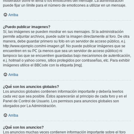
moderador borre el tema o los emoticones del mensaje. La administración
puede fijar un límite para el número de emoticones a utilizar en un mensaje.
Arriba
¿Puedo publicar imagenes?
Sí, las imágenes se pueden mostrar en sus mensajes. Si la administración
permite adjuntar archivos, puede subir la imagen directamente al foro. De otra
manera, debe guardar primero su foto en un servidor de acceso público, e.j.
http://www.ejemplo.com/mi-imagen.gif. No puede publicar imágenes que se
encuentren en su PC (a menos que sea un servidor de acceso público) ni
tampoco las que se encuentren guardadas bajo mecanismos de autenticación,
e.j. hotmail o yahoo correo, sitios protegidos por contraseñas, etc. Para exhibir
imágenes utilice el BBCode con la etiqueta [img].
Arriba
¿Qué son los anuncios globales?
Los anuncios globales contienen información importante y debería leerlos
cada vez que sea posible. Éstos aparecerán al principio de cada foro y en el
Panel de Control de Usuario. Los permisos para anuncios globales son
otorgados por La Administración.
Arriba
¿Qué son los anuncios?
Los anuncios muchas veces contienen información importante sobre el foro