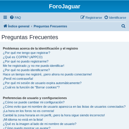
ForoJaguar
FAQ
Registrarse
Identificarse
B
Índice general
Preguntas Frecuentes
u
Preguntas Frecuentes
s
c
Problemas acerca de la identificación y el registro
¿Por qué me tengo que registrar?
a
¿Qué es COPPA? (APPCO)
r
¿Por qué no puedo registrarme?
Me he registrado ¡y no me puedo identificar!
¿Por qué no puedo identificarme?
Hace un tiempo me registré, ¡pero ahora no puedo conectarme!
¡Perdí mi contraseña!
¿Por qué mi sesión de usuario expira automáticamente?
¿Cuál es la función de "Borrar cookies"?
Preferencias de usuario y configuraciones
¿Cómo se puede cambiar mi configuración?
¿Cómo evito que mi nombre de usuario aparezca en las listas de usuarios conectados?
¡La hora en los foros no es correcta!
Cambié la zona horaria en mi perfil, ¡pero la hora sigue siendo incorrecto!
¡Mi idioma no está en la lista!
¿Qué es la imagen al lado de mi nombre de usuario?
¿Cómo puedo mostrar un avatar?