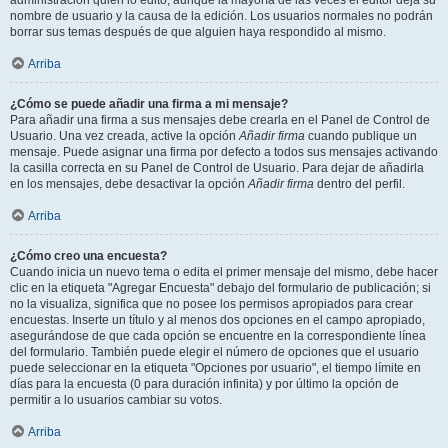
administración quién lo editó, aunque la mayoría de las veces el editor deja su
nombre de usuario y la causa de la edición. Los usuarios normales no podrán
borrar sus temas después de que alguien haya respondido al mismo.
Arriba
¿Cómo se puede añadir una firma a mi mensaje?
Para añadir una firma a sus mensajes debe crearla en el Panel de Control de
Usuario. Una vez creada, active la opción
Añadir firma
cuando publique un
mensaje. Puede asignar una firma por defecto a todos sus mensajes activando
la casilla correcta en su Panel de Control de Usuario. Para dejar de añadirla
en los mensajes, debe desactivar la opción
Añadir firma
dentro del perfil.
Arriba
¿Cómo creo una encuesta?
Cuando inicia un nuevo tema o edita el primer mensaje del mismo, debe hacer
clic en la etiqueta "Agregar Encuesta" debajo del formulario de publicación; si
no la visualiza, significa que no posee los permisos apropiados para crear
encuestas. Inserte un título y al menos dos opciones en el campo apropiado,
asegurándose de que cada opción se encuentre en la correspondiente línea
del formulario. También puede elegir el número de opciones que el usuario
puede seleccionar en la etiqueta "Opciones por usuario", el tiempo límite en
días para la encuesta (0 para duración infinita) y por último la opción de
permitir a lo usuarios cambiar su votos.
Arriba