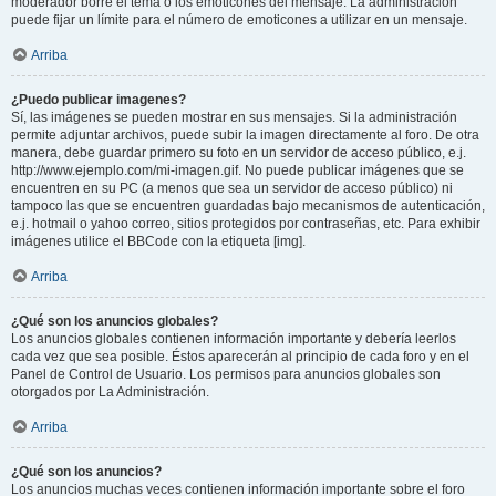
moderador borre el tema o los emoticones del mensaje. La administración
puede fijar un límite para el número de emoticones a utilizar en un mensaje.
Arriba
¿Puedo publicar imagenes?
Sí, las imágenes se pueden mostrar en sus mensajes. Si la administración
permite adjuntar archivos, puede subir la imagen directamente al foro. De otra
manera, debe guardar primero su foto en un servidor de acceso público, e.j.
http://www.ejemplo.com/mi-imagen.gif. No puede publicar imágenes que se
encuentren en su PC (a menos que sea un servidor de acceso público) ni
tampoco las que se encuentren guardadas bajo mecanismos de autenticación,
e.j. hotmail o yahoo correo, sitios protegidos por contraseñas, etc. Para exhibir
imágenes utilice el BBCode con la etiqueta [img].
Arriba
¿Qué son los anuncios globales?
Los anuncios globales contienen información importante y debería leerlos
cada vez que sea posible. Éstos aparecerán al principio de cada foro y en el
Panel de Control de Usuario. Los permisos para anuncios globales son
otorgados por La Administración.
Arriba
¿Qué son los anuncios?
Los anuncios muchas veces contienen información importante sobre el foro