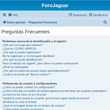
ForoJaguar
FAQ
Registrarse
Identificarse
B
Índice general
Preguntas Frecuentes
u
Preguntas Frecuentes
s
c
Problemas acerca de la identificación y el registro
¿Por qué me tengo que registrar?
a
¿Qué es COPPA? (APPCO)
r
¿Por qué no puedo registrarme?
Me he registrado ¡y no me puedo identificar!
¿Por qué no puedo identificarme?
Hace un tiempo me registré, ¡pero ahora no puedo conectarme!
¡Perdí mi contraseña!
¿Por qué mi sesión de usuario expira automáticamente?
¿Cuál es la función de "Borrar cookies"?
Preferencias de usuario y configuraciones
¿Cómo se puede cambiar mi configuración?
¿Cómo evito que mi nombre de usuario aparezca en las listas de usuarios conectados?
¡La hora en los foros no es correcta!
Cambié la zona horaria en mi perfil, ¡pero la hora sigue siendo incorrecto!
¡Mi idioma no está en la lista!
¿Qué es la imagen al lado de mi nombre de usuario?
¿Cómo puedo mostrar un avatar?