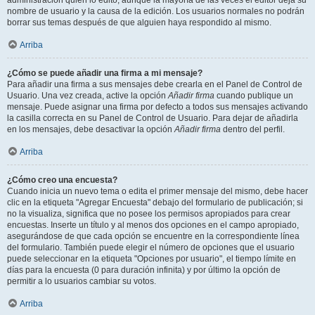
administración quién lo editó, aunque la mayoría de las veces el editor deja su
nombre de usuario y la causa de la edición. Los usuarios normales no podrán
borrar sus temas después de que alguien haya respondido al mismo.
Arriba
¿Cómo se puede añadir una firma a mi mensaje?
Para añadir una firma a sus mensajes debe crearla en el Panel de Control de
Usuario. Una vez creada, active la opción
Añadir firma
cuando publique un
mensaje. Puede asignar una firma por defecto a todos sus mensajes activando
la casilla correcta en su Panel de Control de Usuario. Para dejar de añadirla
en los mensajes, debe desactivar la opción
Añadir firma
dentro del perfil.
Arriba
¿Cómo creo una encuesta?
Cuando inicia un nuevo tema o edita el primer mensaje del mismo, debe hacer
clic en la etiqueta "Agregar Encuesta" debajo del formulario de publicación; si
no la visualiza, significa que no posee los permisos apropiados para crear
encuestas. Inserte un título y al menos dos opciones en el campo apropiado,
asegurándose de que cada opción se encuentre en la correspondiente línea
del formulario. También puede elegir el número de opciones que el usuario
puede seleccionar en la etiqueta "Opciones por usuario", el tiempo límite en
días para la encuesta (0 para duración infinita) y por último la opción de
permitir a lo usuarios cambiar su votos.
Arriba