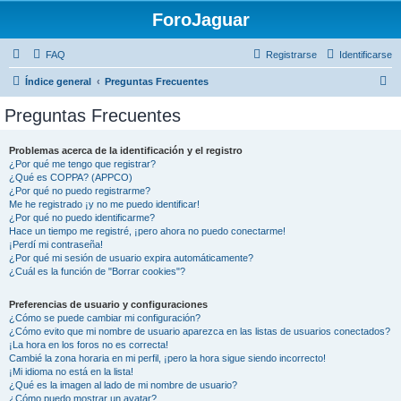
ForoJaguar
FAQ
Registrarse
Identificarse
B
Índice general
Preguntas Frecuentes
u
Preguntas Frecuentes
s
c
Problemas acerca de la identificación y el registro
¿Por qué me tengo que registrar?
a
¿Qué es COPPA? (APPCO)
r
¿Por qué no puedo registrarme?
Me he registrado ¡y no me puedo identificar!
¿Por qué no puedo identificarme?
Hace un tiempo me registré, ¡pero ahora no puedo conectarme!
¡Perdí mi contraseña!
¿Por qué mi sesión de usuario expira automáticamente?
¿Cuál es la función de "Borrar cookies"?
Preferencias de usuario y configuraciones
¿Cómo se puede cambiar mi configuración?
¿Cómo evito que mi nombre de usuario aparezca en las listas de usuarios conectados?
¡La hora en los foros no es correcta!
Cambié la zona horaria en mi perfil, ¡pero la hora sigue siendo incorrecto!
¡Mi idioma no está en la lista!
¿Qué es la imagen al lado de mi nombre de usuario?
¿Cómo puedo mostrar un avatar?