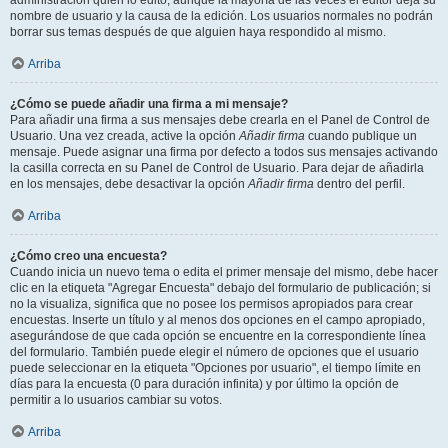
administración quién lo editó, aunque la mayoría de las veces el editor deja su
nombre de usuario y la causa de la edición. Los usuarios normales no podrán
borrar sus temas después de que alguien haya respondido al mismo.
Arriba
¿Cómo se puede añadir una firma a mi mensaje?
Para añadir una firma a sus mensajes debe crearla en el Panel de Control de
Usuario. Una vez creada, active la opción
Añadir firma
cuando publique un
mensaje. Puede asignar una firma por defecto a todos sus mensajes activando
la casilla correcta en su Panel de Control de Usuario. Para dejar de añadirla
en los mensajes, debe desactivar la opción
Añadir firma
dentro del perfil.
Arriba
¿Cómo creo una encuesta?
Cuando inicia un nuevo tema o edita el primer mensaje del mismo, debe hacer
clic en la etiqueta "Agregar Encuesta" debajo del formulario de publicación; si
no la visualiza, significa que no posee los permisos apropiados para crear
encuestas. Inserte un título y al menos dos opciones en el campo apropiado,
asegurándose de que cada opción se encuentre en la correspondiente línea
del formulario. También puede elegir el número de opciones que el usuario
puede seleccionar en la etiqueta "Opciones por usuario", el tiempo límite en
días para la encuesta (0 para duración infinita) y por último la opción de
permitir a lo usuarios cambiar su votos.
Arriba