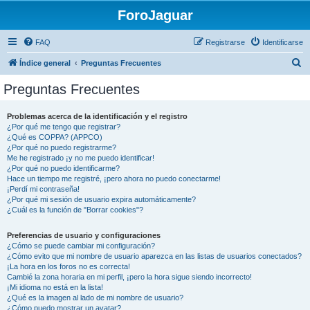
ForoJaguar
FAQ
Registrarse
Identificarse
B
Índice general
Preguntas Frecuentes
u
Preguntas Frecuentes
s
c
Problemas acerca de la identificación y el registro
¿Por qué me tengo que registrar?
a
¿Qué es COPPA? (APPCO)
r
¿Por qué no puedo registrarme?
Me he registrado ¡y no me puedo identificar!
¿Por qué no puedo identificarme?
Hace un tiempo me registré, ¡pero ahora no puedo conectarme!
¡Perdí mi contraseña!
¿Por qué mi sesión de usuario expira automáticamente?
¿Cuál es la función de "Borrar cookies"?
Preferencias de usuario y configuraciones
¿Cómo se puede cambiar mi configuración?
¿Cómo evito que mi nombre de usuario aparezca en las listas de usuarios conectados?
¡La hora en los foros no es correcta!
Cambié la zona horaria en mi perfil, ¡pero la hora sigue siendo incorrecto!
¡Mi idioma no está en la lista!
¿Qué es la imagen al lado de mi nombre de usuario?
¿Cómo puedo mostrar un avatar?