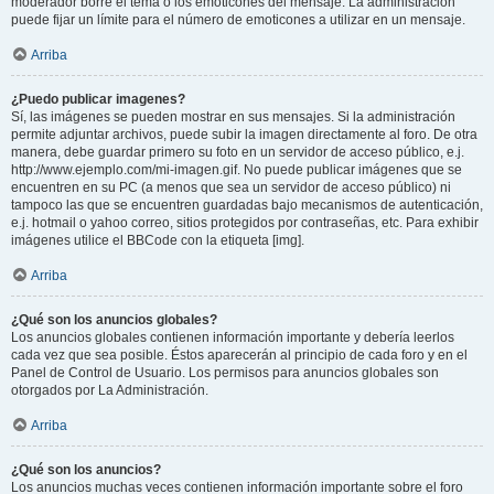
moderador borre el tema o los emoticones del mensaje. La administración
puede fijar un límite para el número de emoticones a utilizar en un mensaje.
Arriba
¿Puedo publicar imagenes?
Sí, las imágenes se pueden mostrar en sus mensajes. Si la administración
permite adjuntar archivos, puede subir la imagen directamente al foro. De otra
manera, debe guardar primero su foto en un servidor de acceso público, e.j.
http://www.ejemplo.com/mi-imagen.gif. No puede publicar imágenes que se
encuentren en su PC (a menos que sea un servidor de acceso público) ni
tampoco las que se encuentren guardadas bajo mecanismos de autenticación,
e.j. hotmail o yahoo correo, sitios protegidos por contraseñas, etc. Para exhibir
imágenes utilice el BBCode con la etiqueta [img].
Arriba
¿Qué son los anuncios globales?
Los anuncios globales contienen información importante y debería leerlos
cada vez que sea posible. Éstos aparecerán al principio de cada foro y en el
Panel de Control de Usuario. Los permisos para anuncios globales son
otorgados por La Administración.
Arriba
¿Qué son los anuncios?
Los anuncios muchas veces contienen información importante sobre el foro