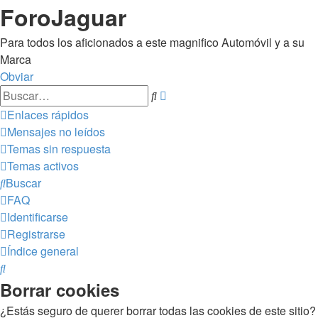
ForoJaguar
Para todos los aficionados a este magnifico Automóvil y a su
Marca
Obviar
Búsqueda
Buscar
avanzada
Enlaces rápidos
Mensajes no leídos
Temas sin respuesta
Temas activos
Buscar
FAQ
Identificarse
Registrarse
Índice general
Buscar
Borrar cookies
¿Estás seguro de querer borrar todas las cookies de este sitio?